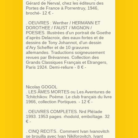
Gérard de Nerval, chez les éditeurs des
Portes de France à Porrentruy, 1946,
broché- 12 € -
. OEUVRES : Werther / HERMANN ET
DOROTHEE / FAUST / MIGNON /
POESIES. Illustrées d'un portrait de Goethe
d'après Delacroix, des eaux-fortes et de
dessins de Tony Johannot, d'un dessin
d'Ary Scheffer et de 10 gravures
allemandes. Traductions soigneusement
revues par Brévannes. Collection des
Grands Classiques Français et Etrangers,
Paris 1924. Demi-reliure - 8 € -
Nicolas GOGOL
. LES ÂMES MORTES ou Les Aventures de
Tchitchikov. Poème. Le club français du livre
1966, collection Portiques. - 12 € -
. OEUVRES COMPLETES. Nrd Pléïade
1993. 1953 pages. rhodoïd, emboîtage. 32
€ -
. CINQ RECITS.. Comment Ivan Ivanovitch
se brouilla avec Ivan Nikiforovitch, Ivant