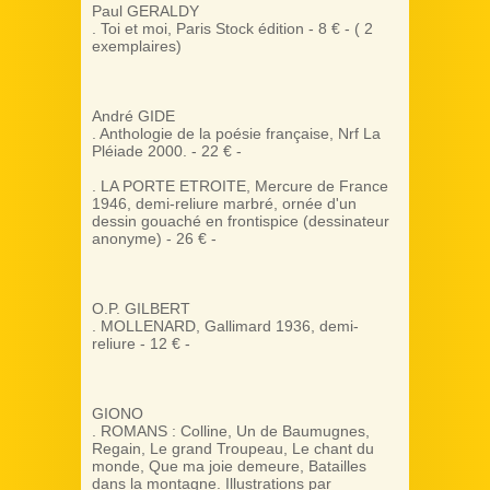
Paul GERALDY
. Toi et moi, Paris Stock édition - 8 € - ( 2
exemplaires)
André GIDE
. Anthologie de la poésie française, Nrf La
Pléiade 2000. - 22 € -
. LA PORTE ETROITE, Mercure de France
1946, demi-reliure marbré, ornée d'un
dessin gouaché en frontispice (dessinateur
anonyme) - 26 € -
O.P. GILBERT
. MOLLENARD, Gallimard 1936, demi-
reliure - 12 € -
GIONO
. ROMANS : Colline, Un de Baumugnes,
Regain, Le grand Troupeau, Le chant du
monde, Que ma joie demeure, Batailles
dans la montagne. Illustrations par