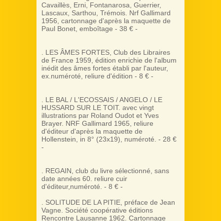
Cavaillès, Erni, Fontanarosa, Guerrier,
Lascaux, Sarthou, Trémois. Nrf Gallimard
1956, cartonnage d'après la maquette de
Paul Bonet, emboîtage - 38 € -
. LES ÂMES FORTES, Club des Libraires
de France 1959, édition enrichie de l'album
inédit des âmes fortes établi par l'auteur,
ex.numéroté, reliure d'édition - 8 € -
. LE BAL / L'ECOSSAIS / ANGELO / LE
HUSSARD SUR LE TOIT. avec vingt
illustrations par Roland Oudot et Yves
Brayer. NRF Gallimard 1965, reliure
d'éditeur d'après la maquette de
Hollenstein, in 8° (23x19), numéroté. - 28 €
-
. REGAIN, club du livre sélectionné, sans
date années 60. reliure cuir
d'éditeur,numéroté. - 8 € -
. SOLITUDE DE LA PITIE, préface de Jean
Vagne. Société coopérative éditions
Rencontre Lausanne 1962. Cartonnage