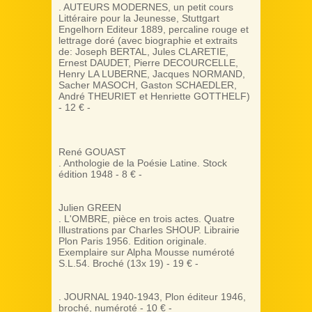
. AUTEURS MODERNES, un petit cours
Littéraire pour la Jeunesse, Stuttgart
Engelhorn Editeur 1889, percaline rouge et
lettrage doré (avec biographie et extraits
de: Joseph BERTAL, Jules CLARETIE,
Ernest DAUDET, Pierre DECOURCELLE,
Henry LA LUBERNE, Jacques NORMAND,
Sacher MASOCH, Gaston SCHAEDLER,
André THEURIET et Henriette GOTTHELF)
- 12 € -
René GOUAST
. Anthologie de la Poésie Latine. Stock
édition 1948 - 8 € -
Julien GREEN
. L'OMBRE, pièce en trois actes. Quatre
Illustrations par Charles SHOUP. Librairie
Plon Paris 1956. Edition originale.
Exemplaire sur Alpha Mousse numéroté
S.L.54. Broché (13x 19) - 19 € -
. JOURNAL 1940-1943, Plon éditeur 1946,
broché, numéroté - 10 € -