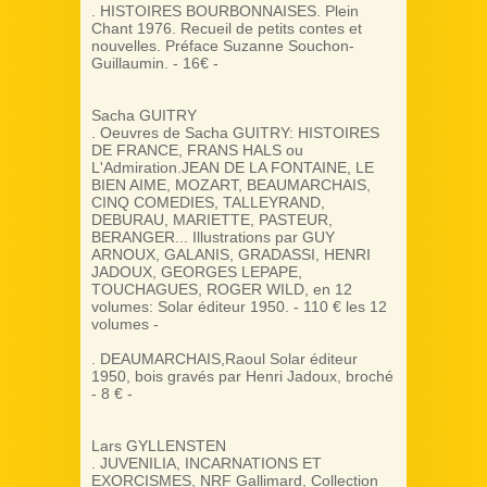
. HISTOIRES BOURBONNAISES. Plein
Chant 1976. Recueil de petits contes et
nouvelles. Préface Suzanne Souchon-
Guillaumin. - 16€ -
Sacha GUITRY
. Oeuvres de Sacha GUITRY: HISTOIRES
DE FRANCE, FRANS HALS ou
L'Admiration.JEAN DE LA FONTAINE, LE
BIEN AIME, MOZART, BEAUMARCHAIS,
CINQ COMEDIES, TALLEYRAND,
DEBURAU, MARIETTE, PASTEUR,
BERANGER... Illustrations par GUY
ARNOUX, GALANIS, GRADASSI, HENRI
JADOUX, GEORGES LEPAPE,
TOUCHAGUES, ROGER WILD, en 12
volumes: Solar éditeur 1950. - 110 € les 12
volumes -
. DEAUMARCHAIS,Raoul Solar éditeur
1950, bois gravés par Henri Jadoux, broché
- 8 € -
Lars GYLLENSTEN
. JUVENILIA, INCARNATIONS ET
EXORCISMES, NRF Gallimard, Collection