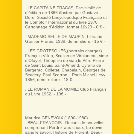
. LE CAPITAINE FRACAS, Fac-similé de
d'édition de 1866 illustrée par Gustave
Doré. Société Encyclopédique Française et
le Comptoir International du livre 1970.
Cartonnage d'édition. format 16x23 - 6 € -
. MADEMOISELLE DE MAUPIN, Librairie
Garnier Freres, 1939, demi-reliure - 15 € -
. LES GROTESQUES,(portraits charges) ...
François Villon, Scalion de Virbluneau, sieur
d'Ofayel, Théophile de viau,le Père Pierre
de Saint Louis, Saint-Amand, Cyrano de
Bergerac, Colletet, Chapelain, Georges de
Scudery, Paul Scarron... Paris Michel Levy
1856, demi-reliure - 18 € -
. LE ROMAN DE LA MOMIE; Club Français
du Livre 1952. - 10€ -
Maurice GENEVOIX (1890-1980)
. BEAU-FRANCOIS : Recueil de nouvelles
comprenant Perdrix-aux-choux, Le devin
sans le savoir, Histoire de Florent, Beau-