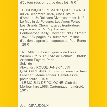
d'éditeur (dos en partie décollé) - 5 € -
. CHRONIQUES ROMANESQUES : La Nuit
du 24 Décembre 1826, Une Histoire
d'Amour, Un Roi sans Divertissement, Noé,
Le Moulin de Pologne, Les Ames Fortes,
Les Grands Chemins, avec trente-deux
aquarelles par M.Ciry, Decaris,
Fontanarosa, Kelly, Thévenet. Nrf Gallimard
1962, 684 pages, ex. numéroté, reliure
d'édition d'après la maquette de Paul Bonet
- 28 € -
. REGAIN, 30 bois originaux de Louis
William Graux. Le Livre de Demain, Librairie
Arthème Fayard, Paris.
Suivi de
Alexandra ROUBE-JANSKY : J'AI
QUATORZE ANS. 38 bois originaux de Jean
Lébédeff. Même éditeur. Demi-Reliure
postérieure. - 15 € -
. LE MOULIN DE POLOGNE. Club du
Meilleur livre 1958. Cartonnage numéroté. -
10€ -
Jean GIRAUDOUX