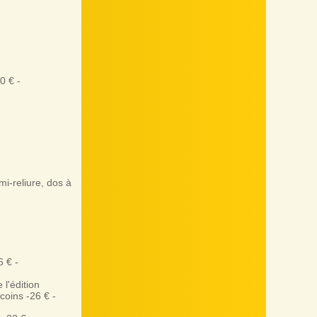
0 € -
i-reliure, dos à
 € -
l'édition
coins -26 € -