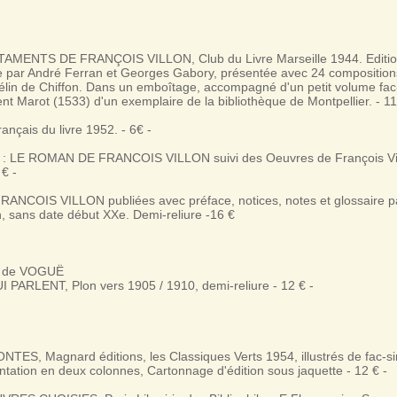
AMENTS DE FRANÇOIS VILLON, Club du Livre Marseille 1944. Edition
par André Ferran et Georges Gabory, présentée avec 24 compositions
élin de Chiffon. Dans un emboîtage, accompagné d'un petit volume fac
ent Marot (1533) d'un exemplaire de la bibliothèque de Montpellier. - 11
ançais du livre 1952. - 6€ -
 : LE ROMAN DE FRANCOIS VILLON suivi des Oeuvres de François Vil
 € -
NCOIS VILLON publiées avec préface, notices, notes et glossaire pa
, sans date début XXe. Demi-reliure -16 €
r de VOGUË
PARLENT, Plon vers 1905 / 1910, demi-reliure - 12 € -
ES, Magnard éditions, les Classiques Verts 1954, illustrés de fac-si
tation en deux colonnes, Cartonnage d'édition sous jaquette - 12 € -