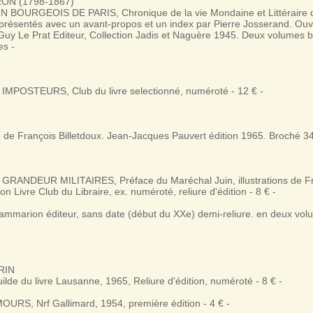
RON (1798-1867)
 BOURGEOIS DE PARIS, Chronique de la vie Mondaine et Littéraire 
t présentés avec un avant-propos et un index par Pierre Josserand. Ou
s. Guy Le Prat Editeur, Collection Jadis et Naguère 1945. Deux volumes b
es -
MPOSTEURS, Club du livre selectionné, numéroté - 12 € -
 de François Billetdoux. Jean-Jacques Pauvert édition 1965. Broché 34
RANDEUR MILITAIRES, Préface du Maréchal Juin, illustrations de Fra
ion Livre Club du Libraire, ex. numéroté, reliure d'édition - 8 € -
mmarion éditeur, sans date (début du XXe) demi-reliure. en deux volu
RIN
ilde du livre Lausanne, 1965, Reliure d'édition, numéroté - 8 € -
URS, Nrf Gallimard, 1954, première édition - 4 € -