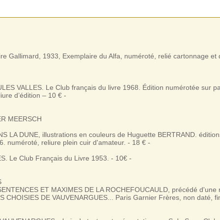
e Gallimard, 1933, Exemplaire du Alfa, numéroté, relié cartonnage et do
ES VALLES. Le Club français du livre 1968. Édition numérotée sur pa
iure d’édition – 10 € -
DER MEERSCH
 LA DUNE, illustrations en couleurs de Huguette BERTRAND. éditions
. numéroté, reliure plein cuir d'amateur. - 18 € -
 Le Club Français du Livre 1953. - 10€ -
S
SENTENCES ET MAXIMES DE LA ROCHEFOUCAULD, précédé d'une not
 CHOISIES DE VAUVENARGUES... Paris Garnier Frères, non daté, fin