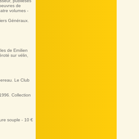
sseur, publiéses
 oeuvres de
uatre volumes -
miers Généraux.
ales de Emilien
roté sur vélin,
ereau. Le Club
1996. Collection
ure souple - 10 €