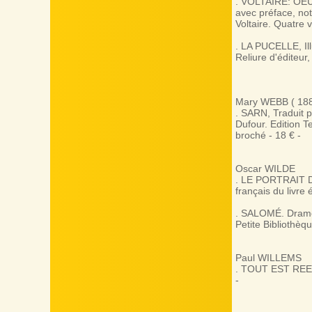
. VOLTAIRE: OEUV
avec préface, no
Voltaire. Quatre 
. LA PUCELLE, Il
Reliure d'éditeur,
Mary WEBB ( 188
. SARN, Traduit p
Dufour. Edition T
broché - 18 € -
Oscar WILDE
. LE PORTRAIT DE
français du livre 
. SALOMÉ. Drame 
Petite Bibliothèq
Paul WILLEMS
. TOUT EST REEL I
-