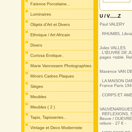
Faïence Porcelaine...
Luminaires
U / V.......Z
Paul VALERY
Objets d'Art et Divers
. RHUMBS, Librair
Ethnique / Art Africain
Divers
Jules VALLES
. L’ŒUVRE DE JUL
Curiosa Erotique..
pages +table. Rel
Marie Vanrossem Photographies
Maxence VAN 
Miroirs Cadres Plaques
. LA MAISON DANS
France Paris 1946
Cheminées...
Sièges
. CORPS ET AMES.
Meubles
Meubles ( 2 )
VAUVENARGUE
. REFLEXIONS, 
Tapis, Tapisseries...
Beuve / OUEVRES
reliure - 27 € -
Vintage et Deco Moderniste