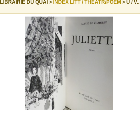
 LIBRAIRIE DU QUAI >
INDEX LITT / THEATR/POEM
> U / V...