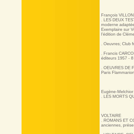
François VILLON
. LES DEUX TEST
moderne adaptée 
Exemplaire sur V
l'édition de Clém
. Oeuvres; Club fr
. Francis CARCO
éditeurs 1957 - 8
. OEUVRES DE FRA
Paris Flammarion
Eugène-Melchio
. LES MORTS QUI 
VOLTAIRE
. ROMANS ET CONT
anciennes, présen