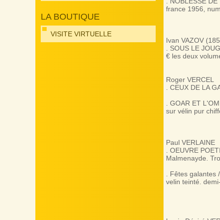
. NOBLESSE DE VA
france 1956, numér
LA BOUTIQUE
VISITE VIRTUELLE
Ivan VAZOV (1850
. SOUS LE JOUG, C
€ les deux volum
Roger VERCEL
. CEUX DE LA GALA
. GOAR ET L'OMBR
sur vélin pur chi
Paul VERLAINE
. OEUVRE POETIQU
Malmenayde. Trois
. Fêtes galantes
velin teinté. demi