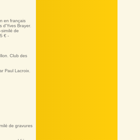
 en français
 d'Yves Brayer.
-similé de
5 € -
lon. Club des
r Paul Lacroix.
milé de gravures