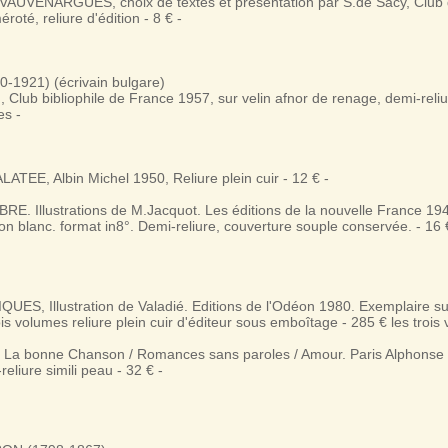
UVENARGUES, choix de textes et présentation par S.de Sacy, Club d
oté, reliure d'édition - 8 € -
-1921) (écrivain bulgare)
lub bibliophile de France 1957, sur velin afnor de renage, demi-reliur
es -
TEE, Albin Michel 1950, Reliure plein cuir - 12 € -
E. Illustrations de M.Jacquot. Les éditions de la nouvelle France 19
ffon blanc. format in8°. Demi-reliure, couverture souple conservée. - 16 
ES, Illustration de Valadié. Editions de l'Odéon 1980. Exemplaire sur
 volumes reliure plein cuir d'éditeur sous emboîtage - 285 € les trois
 / La bonne Chanson / Romances sans paroles / Amour. Paris Alphonse
-reliure simili peau - 32 € -