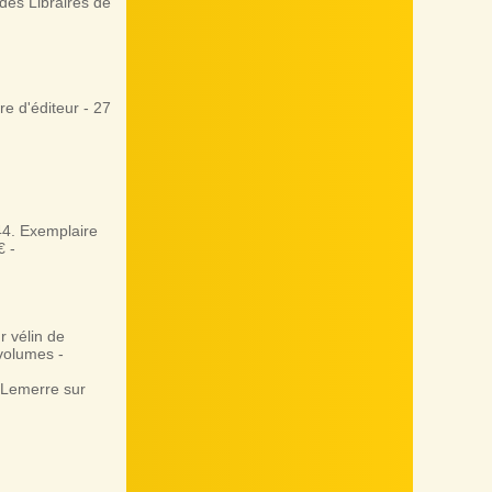
es Libraires de
e d'éditeur - 27
44. Exemplaire
€ -
 vélin de
 volumes -
 Lemerre sur