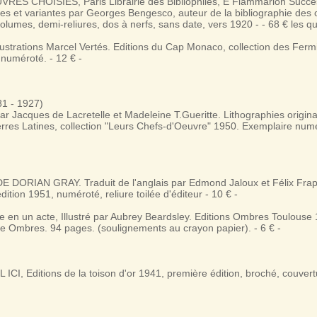
RES CHOISIES, Paris Librairie des Bibliophiles, E Flammarion Succe
tes et variantes par Georges Bengesco, auteur de la bibliographie des
volumes, demi-reliures, dos à nerfs, sans date, vers 1920 - - 68 € les q
lustrations Marcel Vertés. Editions du Cap Monaco, collection des Fer
 numéroté. - 12 € -
1 - 1927)
ar Jacques de Lacretelle et Madeleine T.Gueritte. Lithographies origin
erres Latines, collection "Leurs Chefs-d'Oeuvre" 1950. Exemplaire numé
 DORIAN GRAY. Traduit de l'anglais par Edmond Jaloux et Félix Frap
édition 1951, numéroté, reliure toilée d'éditeur - 10 € -
en un acte, Illustré par Aubrey Beardsley. Editions Ombres Toulouse 
ue Ombres. 94 pages. (soulignements au crayon papier). - 6 € -
CI, Editions de la toison d'or 1941, première édition, broché, couvert