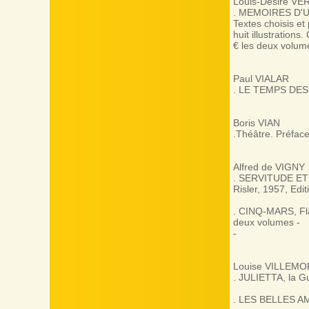
Louis-Désiré VE
. MEMOIRES D'UN
Textes choisis e
huit illustration
€ les deux volum
Paul VIALAR
. LE TEMPS DES I
Boris VIAN
.Théâtre. Préface
Alfred de VIGNY
. SERVITUDE ET G
Risler, 1957, Edit
. CINQ-MARS, Fla
deux volumes -
-
Louise VILLEMO
. JULIETTA, la Gu
. LES BELLES AMO