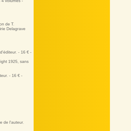
 4 volumes -
n de T.
irie Delagrave
éditeur. - 16 € -
ight 1925, sans
ur. - 16 € -
 de l'auteur.