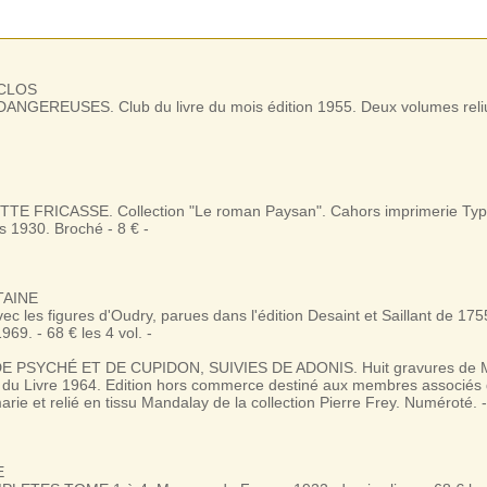
ACLOS
ANGEREUSES. Club du livre du mois édition 1955. Deux volumes reliu
TE FRICASSE. Collection "Le roman Paysan". Cahors imprimerie Ty
 1930. Broché - 8 € -
TAINE
c les figures d'Oudry, parues dans l'édition Desaint et Saillant de 1755
69. - 68 € les 4 vol. -
E PSYCHÉ ET DE CUPIDON, SUIVIES DE ADONIS. Huit gravures de M
 du Livre 1964. Edition hors commerce destiné aux membres associés 
arie et relié en tissu Mandalay de la collection Pierre Frey. Numéroté. -
E