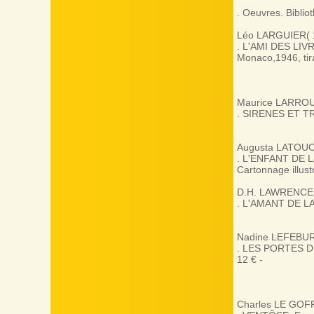
. Oeuvres. Biblio
Léo LARGUIER( 
. L'AMI DES LIVRE
Monaco,1946, tir
Maurice LARRO
. SIRENES ET TRI
Augusta LATOUCH
. L'ENFANT DE LA
Cartonnage illustr
D.H. LAWRENCE
. L'AMANT DE LAD
Nadine LEFEBU
. LES PORTES DE 
12 € -
Charles LE GOF