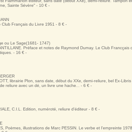
t Flammarion éditeur, sans date (début XXe), demi-reliure. Tampon 
me, Sainte Sévère" - 10 € -
MANN
Club Français du Livre 1951 - 8 € -
ge ou Le Sage(1681- 1747)
ANTILLANE. Préface et notes de Raymond Dumay. Le Club Francçais d
tiques. - 16 € -
BERGER
, librairie Plon, sans date, début du XXe, demi-reliure, bel Ex-Libri
 de reliure avec un dé, un livre une hache... - 6 € -
LE, C.I.L. Edition, numéroté, reliure d'éditeur - 8 € -
DE
Poèmes, illustrations de Marc PESSIN. Le verbe et l'empreinte 1978