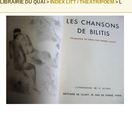
 LIBRAIRIE DU QUAI >
INDEX LITT / THEATR/POEM
> L