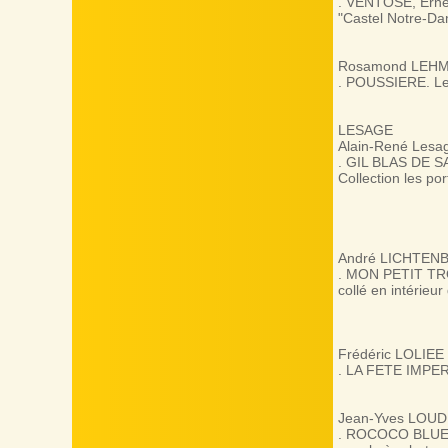
. VENTÔSE, Ernes
"Castel Notre-Da
Rosamond LEH
. POUSSIERE. Le 
LESAGE
Alain-René Lesa
. GIL BLAS DE S
Collection les por
André LICHTEN
. MON PETIT TROTT
collé en intérieur
Frédéric LOLIEE
. LA FETE IMPERIA
Jean-Yves LOU
. ROCOCO BLUES, 