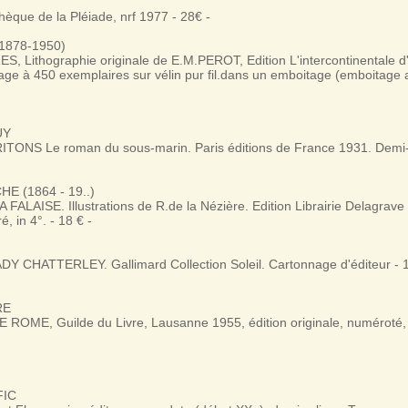
thèque de la Pléiade, nrf 1977 - 28€ -
1878-1950)
S, Lithographie originale de E.M.PEROT, Edition L'intercontinentale d'
age à 450 exemplaires sur vélin pur fil.dans un emboitage (emboitage 
UY
TONS Le roman du sous-marin. Paris éditions de France 1931. Demi-re
E (1864 - 19..)
 FALAISE. Illustrations de R.de la Nézière. Edition Librairie Delagrav
é, in 4°. - 18 € -
Y CHATTERLEY. Gallimard Collection Soleil. Cartonnage d'éditeur - 1
RE
ROME, Guilde du Livre, Lausanne 1955, édition originale, numéroté, re
FIC