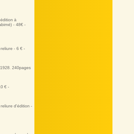
édition à
abimé) - 48€ -
liure - 6 € -
e 1928. 240pages
0 € -
liure d'édition -