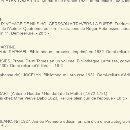
ETES TOME 1 à 4. Mercure de France 1922. demi-reliure - 68 € les
ÖF
UX VOYAGE DE NILS HOLGERSSON A TRAVERS LA SUEDE. Traductio
e l'Auteur. Quatrième édition. Illustrations de Roger Reboussin. Libra
n 4°. Demi-reliure. - 28 € -
MARTINE
i de RAPHAEL. Bibliothèque Larousse, imprimé en 1932. Demi-reliure d'
IES, Prose. Deux Tomes en un volume. Bibliothèque Larousse, copyr
30). Demi-reliure d'éditeur. - 16 € -
honse de): JOCELYN, Bibliothèque Larousse,1931. Demi-reliure d'édite
 (Antoine Houdar / Houdart de la Motte) ( 1672-1731)
is chez Mme Veuve Dabo 1823. Reliure plein cuir de l'époque - 18 € -
LANC. Nrf 1927. Année Première édition, enrichi d'un envoi autographe
 € -