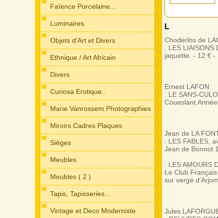
Faïence Porcelaine...
Luminaires
L
Choderlos de L
Objets d'Art et Divers
. LES LIAISONS D
jaquette. - 12 € -
Ethnique / Art Africain
Divers
Ernest LAFON
Curiosa Erotique..
. LE SANS-CULOT
Coueslant.Années
Marie Vanrossem Photographies
Miroirs Cadres Plaques
Jean de LA FON
. LES FABLES, ave
Cheminées...
Sièges
Jean de Bonnot 19
Meubles
. LES AMOURS D
Le Club Français
Meubles ( 2 )
sur vergé d'Arjom
Tapis, Tapisseries...
Vintage et Deco Moderniste
Jules LAFORGU