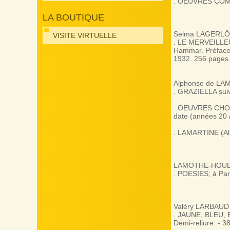
. OEUVRES COMPL
LA BOUTIQUE
Selma LAGERL
VISITE VIRTUELLE
. LE MERVEILLE
Hammar. Préface d
1932. 256 pages i
Alphonse de LA
. GRAZIELLA suiv
. OEUVRES CHOIS
date (années 20 / 
. LAMARTINE (Alp
LAMOTHE-HOUDART
. POESIES; à Par
Valéry LARBAUD
. JAUNE, BLEU, B
Demi-reliure. - 38