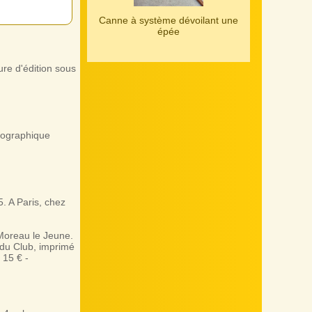
Canne à système dévoilant une
épée
re d'édition sous
pographique
. A Paris, chez
oreau le Jeune.
du Club, imprimé
 15 € -