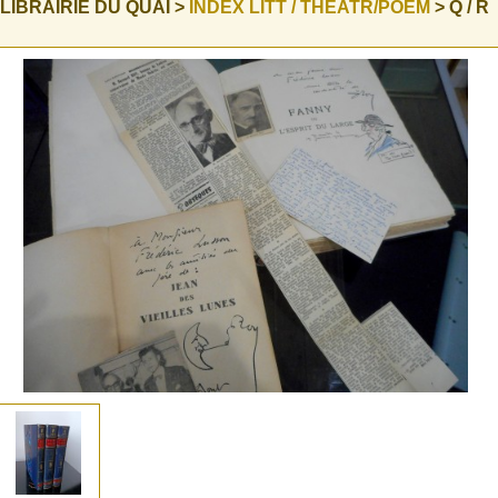
 LIBRAIRIE DU QUAI >
INDEX LITT / THEATR/POEM
> Q / R