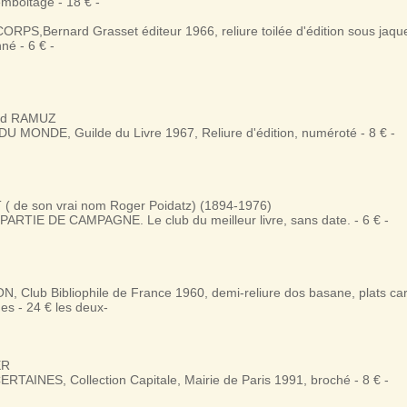
mboitage - 18 € -
RPS,Bernard Grasset éditeur 1966, reliure toilée d'édition sous jaque
né - 6 € -
and RAMUZ
MONDE, Guilde du Livre 1967, Reliure d'édition, numéroté - 8 € -
 de son vrai nom Roger Poidatz) (1894-1976)
RTIE DE CAMPAGNE. Le club du meilleur livre, sans date. - 6 € -
, Club Bibliophile de France 1960, demi-reliure dos basane, plats c
es - 24 € les deux-
ER
RTAINES, Collection Capitale, Mairie de Paris 1991, broché - 8 € -