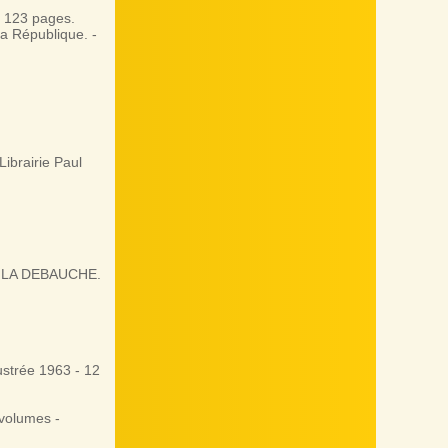
. 123 pages.
la République. -
ibrairie Paul
R LA DEBAUCHE.
ustrée 1963 - 12
 volumes -