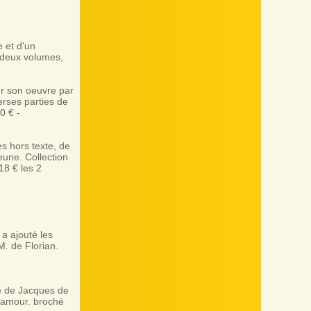
 et d'un
 deux volumes,
r son oeuvre par
rses parties de
0 € -
s hors texte, de
eune. Collection
18 € les 2
a ajouté les
M. de Florian.
e de Jacques de
d'amour. broché