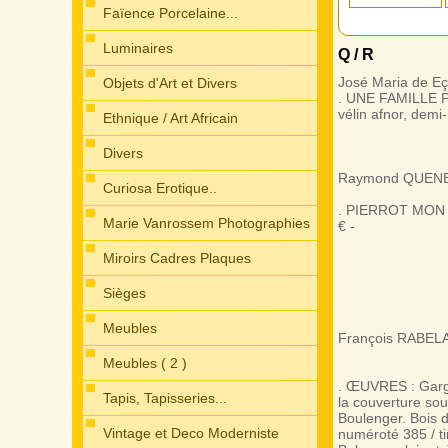
Faïence Porcelaine...
Luminaires
Q / R
José Maria de 
Objets d'Art et Divers
. UNE FAMILLE P
vélin afnor, demi-
Ethnique / Art Africain
Divers
Raymond QUEN
Curiosa Erotique..
. PIERROT MON AMI
Marie Vanrossem Photographies
€ -
Miroirs Cadres Plaques
Cheminées...
Sièges
Meubles
François RABEL
Meubles ( 2 )
. ŒUVRES : Gargan
Tapis, Tapisseries...
la couverture sou
Boulenger. Bois d
Vintage et Deco Moderniste
numéroté 385 / ti