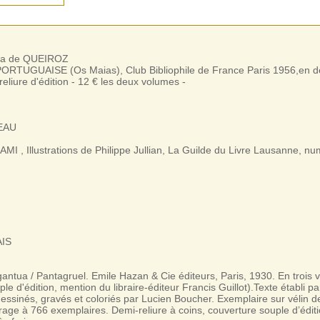
Eça de QUEIROZ
ORTUGUAISE (Os Maias), Club Bibliophile de France Paris 1956,en d
reliure d'édition - 12 € les deux volumes -
EAU
 , Illustrations de Philippe Jullian, La Guilde du Livre Lausanne, nu
AIS
tua / Pantagruel. Emile Hazan & Cie éditeurs, Paris, 1930. En trois v
ple d'édition, mention du libraire-éditeur Francis Guillot).Texte établi p
essinés, gravés et coloriés par Lucien Boucher. Exemplaire sur vélin de
rage à 766 exemplaires. Demi-reliure à coins, couverture souple d’édit