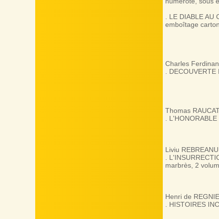
numéroté, sous e
. LE DIABLE AU CO
emboîtage carton
Charles Ferdin
. DECOUVERTE DU 
Thomas RAUCAT (
. L'HONORABLE PA
Liviu REBREANU
. L'INSURRECTION
marbrès, 2 volum
Henri de REGNI
. HISTOIRES INCE