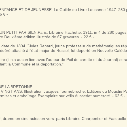
NFANCE ET DE JEUNESSE. La Guilde du Livre Lausanne 1947. 250 p
 6 € -
N PETIT PARISIEN,Paris, Librairie Hachette, 1911, in 4 de 280 pages.
re.Deuxième édition illustrée de 67 gravures. - 22 € -
le date de 1894. "Jules Renard, jeune professeur de mathématiques rép
 fédéré attaché à l'état-major de Rossel, fut déporté en Nouvelle-Calédon
ire (il n'a aucun lien avec l'auteur de Poil de carotte et du Journal) sera
ant la Commune et la déportation."
 DE LA BRETONNE
NGT ANS, Illustration Jacques Tournebroche, Editions du Moustié Pa
mises et emboîtage Exemplaire sur vélin Aussedat numéroté. - 62 € -
drame en cinq actes en vers. paris Librairie Charpentier et Fasquell