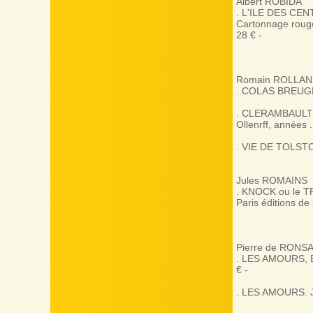
Albert ROBIDA
. L'ILE DES CENT
Cartonnage rouge 
28 € -
Romain ROLLA
. COLAS BREUGNON
. CLERAMBAULT (Hi
Ollenrff, années .
. VIE DE TOLSTOI,
Jules ROMAINS
. KNOCK ou le 
Paris éditions de
Pierre de RONS
. LES AMOURS, Edi
€ -
. LES AMOURS. Je