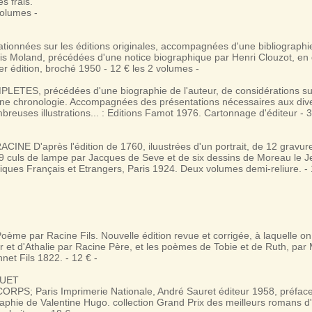
s frais.
volumes -
tionnées sur les éditions originales, accompagnées d'une bibliographie
uis Moland, précédées d'une notice biographique par Henri Clouzot, en
r édition, broché 1950 - 12 € les 2 volumes -
TES, précédées d'une biographie de l'auteur, de considérations su
une chronologie. Accompagnées des présentations nécessaires aux dive
breuses illustrations... : Editions Famot 1976. Cartonnage d'éditeur - 3
NE D'après l'édition de 1760, iluustrées d'un portrait, de 12 gravure
49 culs de lampe par Jacques de Seve et de six dessins de Moreau le J
ques Français et Etrangers, Paris 1924. Deux volumes demi-reliure. - 
ème par Racine Fils. Nouvelle édition revue et corrigée, à laquelle on 
r et d'Athalie par Racine Père, et les poèmes de Tobie et de Ruth, par 
et Fils 1822. - 12 € -
GUET
ORPS; Paris Imprimerie Nationale, André Sauret éditeur 1958, préfac
graphie de Valentine Hugo. collection Grand Prix des meilleurs romans 