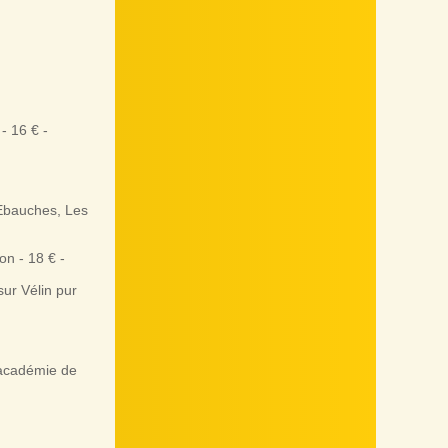
- 16 € -
 Ebauches, Les
on - 18 € -
ur Vélin pur
'académie de