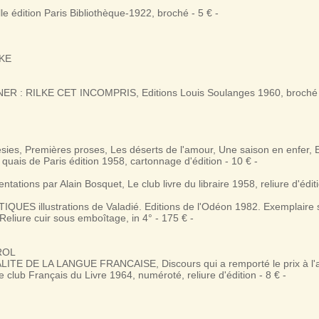
e édition Paris Bibliothèque-1922, broché - 5 € -
LKE
INER : RILKE CET INCOMPRIS, Editions Louis Soulanges 1960, broché 
ies, Premières proses, Les déserts de l'amour, Une saison en enfer,
x quais de Paris édition 1958, cartonnage d'édition - 10 € -
tations par Alain Bosquet, Le club livre du libraire 1958, reliure d'éditi
UES illustrations de Valadié. Editions de l'Odéon 1982. Exemplaire s
 Reliure cuir sous emboîtage, in 4° - 175 € -
ROL
LITE DE LA LANGUE FRANCAISE, Discours qui a remporté le prix à l
e club Français du Livre 1964, numéroté, reliure d'édition - 8 € -