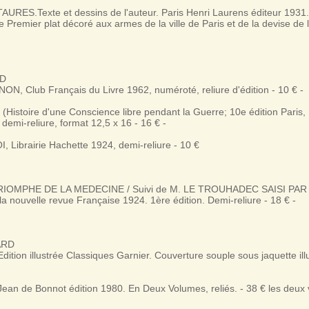
AURES.Texte et dessins de l'auteur. Paris Henri Laurens éditeur 1931
Premier plat décoré aux armes de la ville de Paris et de la devise de 
ND
, Club Français du Livre 1962, numéroté, reliure d'édition - 10 € -
stoire d'une Conscience libre pendant la Guerre; 10e édition Paris, L
 demi-reliure, format 12,5 x 16 - 16 € -
 Librairie Hachette 1924, demi-reliure - 10 €
TRIOMPHE DE LA MEDECINE / Suivi de M. LE TROUHADEC SAISI PA
 la nouvelle revue Française 1924. 1ère édition. Demi-reliure - 18 € -
ARD
tion illustrée Classiques Garnier. Couverture souple sous jaquette ill
an de Bonnot édition 1980. En Deux Volumes, reliés. - 38 € les deux