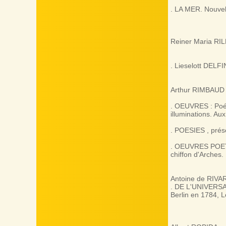
. LA MER. Nouvell
Reiner Maria RI
. Lieselott DELF
Arthur RIMBAUD
. OEUVRES : Poés
illuminations. Au
. POESIES , présen
. OEUVRES POETIQ
chiffon d'Arches.
Antoine de RIVA
. DE L'UNIVERSA
Berlin en 1784, L