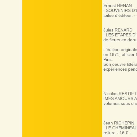
Ernest RENAN
. SOUVENIRS D'E
toilée d'éditeur. -
Jules RENARD
. LES ETAPES D'U
de fleurs en doru
L'édition origina
en 1871, officier
Pins.
Son oeuvre littéra
expériences pend
Nicolas RESTIF
.MES AMOURS A VI
volumes sous che
Jean RICHEPIN
. LE CHEMINEAU, 
reliure - 16 € -