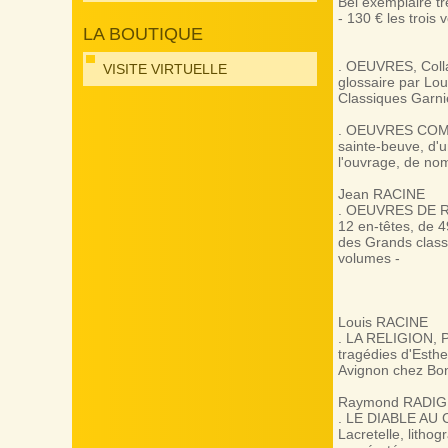
Bel exemplaire trè
- 130 € les trois 
LA BOUTIQUE
. OEUVRES, Colla
VISITE VIRTUELLE
glossaire par Lo
Classiques Garnie
. OEUVRES COMPLE
sainte-beuve, d'
l'ouvrage, de nom
Jean RACINE
. OEUVRES DE RACI
12 en-têtes, de 
des Grands classi
volumes -
Louis RACINE
. LA RELIGION, Po
tragédies d'Esthe
Avignon chez Bonn
Raymond RADI
. LE DIABLE AU C
Lacretelle, litho