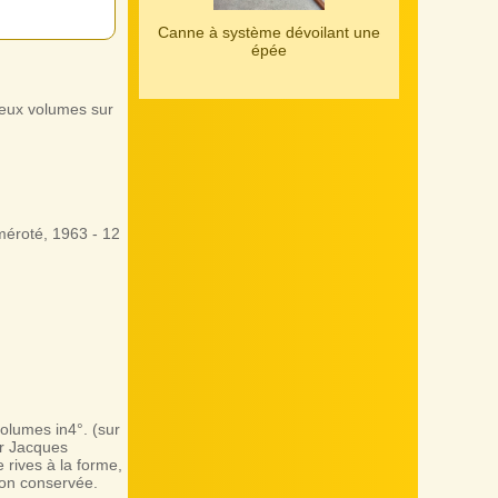
Canne à système dévoilant une
épée
eux volumes sur
méroté, 1963 - 12
olumes in4°. (sur
ar Jacques
 rives à la forme,
ion conservée.