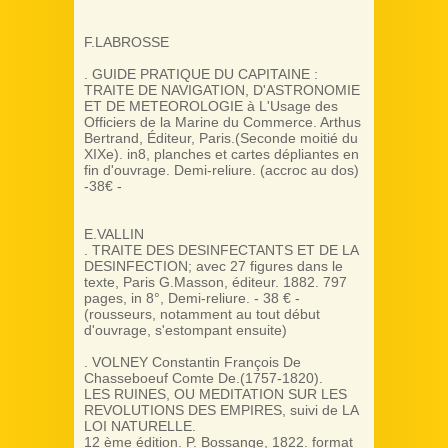
F.LABROSSE‎
‎. GUIDE PRATIQUE DU CAPITAINE :
TRAITE DE NAVIGATION, D'ASTRONOMIE
ET DE METEOROLOGIE à L'Usage des
Officiers de la Marine du Commerce‎. Arthus
Bertrand, Éditeur, Paris.(Seconde moitié du
XIXe). in8, planches et cartes dépliantes en
fin d'ouvrage. Demi-reliure. (accroc au dos)
-38€ -
E.VALLIN
. TRAITE DES DESINFECTANTS ET DE LA
DESINFECTION; avec 27 figures dans le
texte, Paris G.Masson, éditeur. 1882. 797
pages, in 8°, Demi-reliure. - 38 € -
(rousseurs, notamment au tout début
d'ouvrage, s'estompant ensuite)
. VOLNEY Constantin François De
Chasseboeuf Comte De.(1757-1820).‎
‎LES RUINES, OU MEDITATION SUR LES
REVOLUTIONS DES EMPIRES, suivi de LA
LOI NATURELLE.‎
‎12 ème édition. P. Bossange, 1822. format